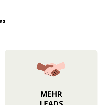
ERG
MEHR
LEADS