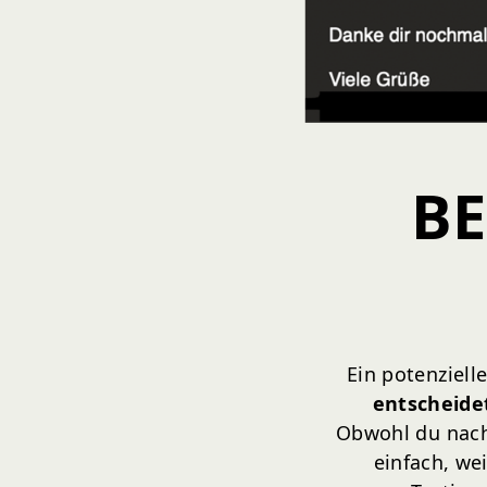
BE
Ein potenziell
entscheidet
Obwohl du nachw
einfach, we