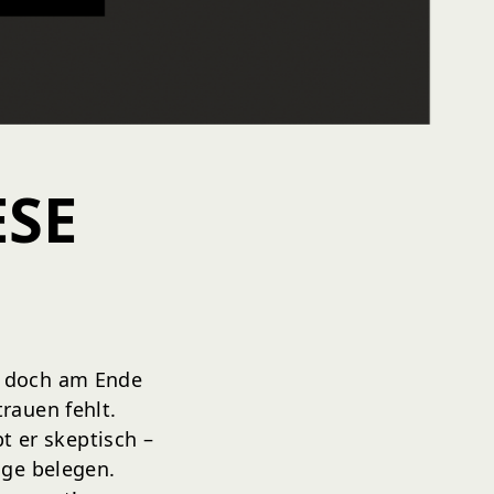
ESE
g, doch am Ende
rauen fehlt.
t er skeptisch –
lge belegen.