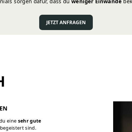
nials sorgen dafür, dass du
weniger Einwände
be
JETZT ANFRAGEN
H
DEN
 du eine
sehr gute
begeistert sind.