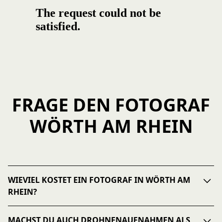
FRAGE DEN FOTOGRAF
WÖRTH AM RHEIN
WIEVIEL KOSTET EIN FOTOGRAF IN WÖRTH AM
RHEIN?
Die Kosten für einen Fotografen in Wörth am Rhein variieren je
MACHST DU AUCH DROHNENAUFNAHMEN ALS
nach Art des Shootings, dem Umfang der gewünschten Leistungen