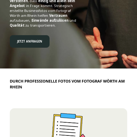
verstehen
, dass
einzig und allein dein
Angebot
in Frage kommt. Strategisch
erstellte Businessfotos vom Fotograf
Wörth am Rhein helfen
Vertrauen
aufzubauen,
Einwände aufzulösen
und
Qualität
zu transportieren.
JETZT ANFRAGEN
DURCH PROFESSIONELLE FOTOS VOM FOTOGRAF WÖRTH AM
RHEIN
EINE HÖHERE Abschlussquote