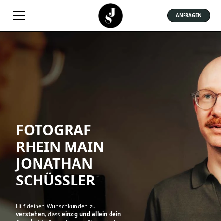
ANFRAGEN
FOTOGRAF
RHEIN MAIN
JONATHAN
SCHÜSSLER
Hilf deinen Wunschkunden zu
verstehen
, dass
einzig und allein dein