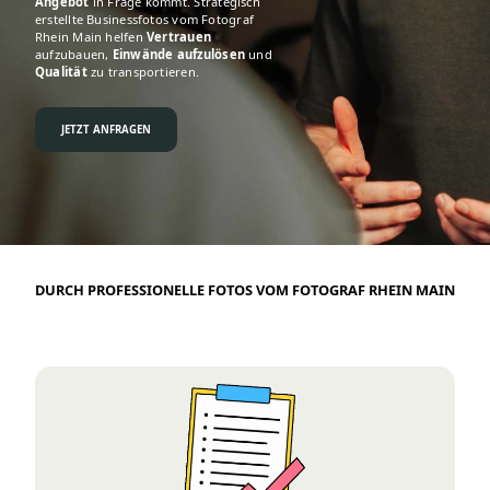
Angebot
in Frage kommt. Strategisch
erstellte Businessfotos vom Fotograf
Rhein Main helfen
Vertrauen
aufzubauen,
Einwände aufzulösen
und
Qualität
zu transportieren.
JETZT ANFRAGEN
DURCH PROFESSIONELLE FOTOS VOM FOTOGRAF RHEIN MAIN
EINE HÖHERE Abschlussquote