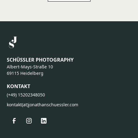
welche Projekte lohnt sich ein überregionaler Fotograf Rhein Main?
Unternehmensportraits & Imagekampagnen, Events, Messen &
Kongresse, Social-Media-Content-Produktionen, Film- und
Videoprojekte mit spezifischen Locations.
SCHÜSSLER PHOTOGRAPHY
Albert-Mays-Straße 10
69115 Heidelberg
KONTAKT
(+49) 15202348050
kontakt(at)jonathanschuessler.com