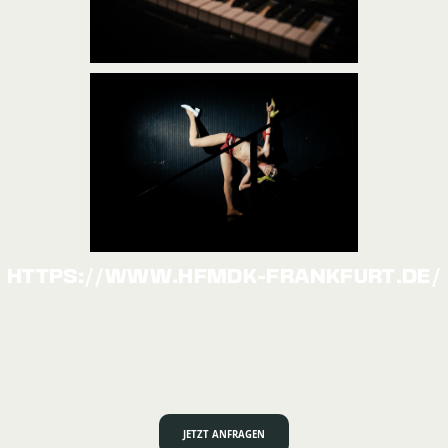
HTTPS://WWW.HFMDK-FRANKFURT.DE/
JETZT ANFRAGEN